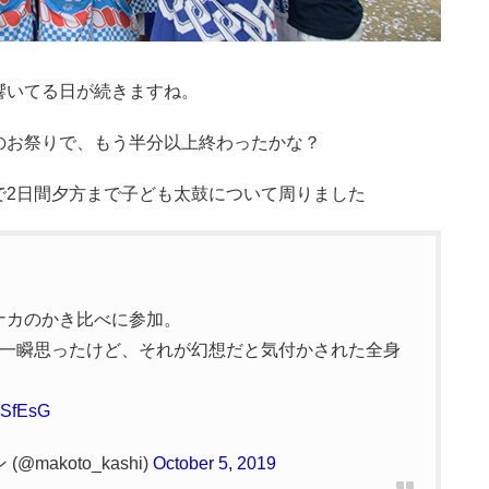
響いてる日が続きますね。
のお祭りで、もう半分以上終わったかな？
で2日間夕方まで子ども太鼓について周りました
ナカのかき比べに参加。
一瞬思ったけど、それが幻想だと気付かされた全身
HhSfEsG
akoto_kashi)
October 5, 2019