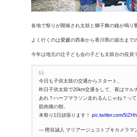
各地で祭りが開催され太鼓と獅子舞の鐘が鳴り
よく行くのは愛媛の西条から香川県の坂出まで
今年は地元の辻子ども会の子ども太鼓台の役員
今日も子供太鼓の交通からスタート。
昨日子供太鼓で20km交通をして、夜はマル
あれ？ハーフマラソン走れるんじゃね？って
筋肉痛の朝。
本祭り1日頑張ります！
pic.twitter.com/5lZ
— 樫谷誠人 マリアージュコトブキカメラマン (@m