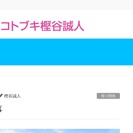
樫谷誠人
祭り関係
事